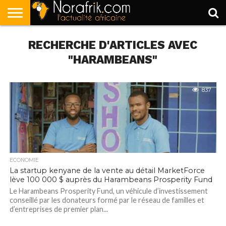
ACCUEIL
RECHERCHE D'ARTICLES AVEC
POLITIQUE
SOCIÉTÉ
ECONOMIE
SPORT
LIFESTYLE
"HARAMBEANS"
837
ECONOMIE
La startup kenyane de la vente au détail MarketForce
lève 100 000 $ auprès du Harambeans Prosperity Fund
Le Harambeans Prosperity Fund, un véhicule d’investissement
conseillé par les donateurs formé par le réseau de familles et
d’entreprises de premier plan...