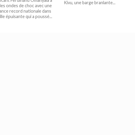
cant Ferdinand Omanyala a
Kivu, une barge branlante...
es ondes de choc avec une
nce record nationale dans
lle épuisante qui a poussé...