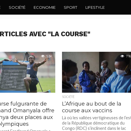
E
SOCIÉTÉ
ECONOMIE
SPORT
LIFESTYLE
RTICLES AVEC "LA COURSE"
1.3K
716
SOCIÉTÉ
urse fulgurante de
L’Afrique au bout de la
nand Omanyala offre
course aux vaccins
nya deux places aux
Là où les vallées vertigineuses de l’es
olympiques
de la République démocratique du
Congo (RDC) s’inclinent dans le lac