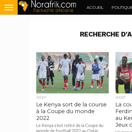
ACCUEIL
POLITIQU
RECHERCHE D'A
1.1K
SPORT
SPORT
Le Kenya sort de la course
La co
à la Coupe du monde
Ferdi
2022
au Ke
Jeux 
Le Kenya s’est retiré de la Coupe du
monde de football 2022 au Qatar