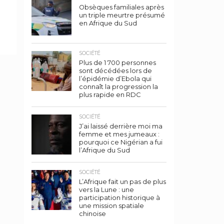
Obsèques familiales après
un triple meurtre présumé
en Afrique du Sud
SOCIÉTÉ
Plus de 1 700 personnes
sont décédées lors de
l’épidémie d’Ebola qui
connaît la progression la
plus rapide en RDC
SOCIÉTÉ
J’ai laissé derrière moi ma
femme et mes jumeaux :
pourquoi ce Nigérian a fui
l’Afrique du Sud
SOCIÉTÉ
L’Afrique fait un pas de plus
vers la Lune : une
participation historique à
une mission spatiale
chinoise