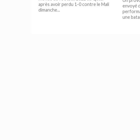
Un provo
après avoir perdu 1-0 contre le Mali
envoyé d
dimanche...
performa
une batai