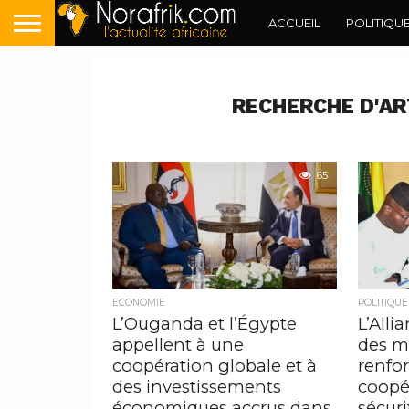
ACCUEIL
POLITIQU
RECHERCHE D'AR
65
ECONOMIE
POLITIQUE
L’Ouganda et l’Égypte
L’Alli
appellent à une
des m
coopération globale et à
renfo
des investissements
coopé
économiques accrus dans
sécuri