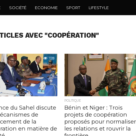
E
SOCIÉTÉ
ECONOMIE
SPORT
LIFESTYLE
TICLES AVEC "COOPÉRATION"
128
174
POLITIQUE
ance du Sahel discute
Bénin et Niger : Trois
écanismes de
projets de coopération
rcement de la
proposés pour normalise
ration en matière de
les relations et rouvrir la
té
frontière