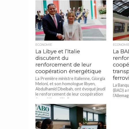
268
ECONOMIE
ECONOMI
La Libye et l’Italie
La BA
discutent du
renfor
renforcement de leur
coopé
coopération énergétique
transp
ferrov
La Première ministre italienne, Giorgia
Meloni, et son homologue libyen,
La Banqu
Abdulhamid Dbeibah, ont évoqué jeudi
(BAD) a 
le renforcement de leur coopération
l’Allema
énergétique. L’Italie...
systèmes
intégrés.
289