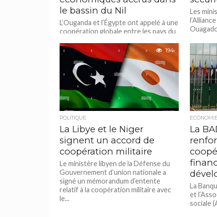
le bassin du Nil
Les minis
l’Allianc
L’Ouganda et l’Égypte ont appelé à une
Ouagado
coopération globale entre les pays du
mécanisme
bassin du Nil, afin de dynamiser les
échanges commerciaux...
194
POLITIQUE
ECONOMI
La Libye et le Niger
La BA
signent un accord de
renfor
coopération militaire
coopé
finan
Le ministère libyen de la Défense du
Gouvernement d’union nationale a
dével
signé un mémorandum d’entente
La Banqu
relatif à la coopération militaire avec
et l’Asso
le...
sociale 
d’intenti