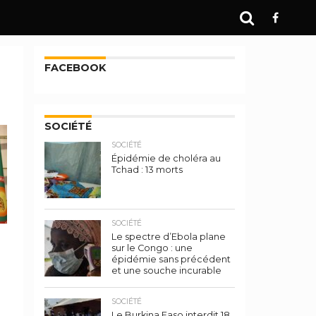
FACEBOOK
SOCIÉTÉ
SOCIÉTÉ
Épidémie de choléra au
Tchad : 13 morts
SOCIÉTÉ
Le spectre d’Ebola plane
sur le Congo : une
épidémie sans précédent
et une souche incurable
r
SOCIÉTÉ
Le Burkina Faso interdit 18