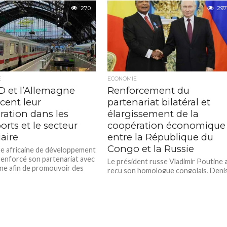
270
297
E
ECONOMIE
D et l’Allemagne
Renforcement du
cent leur
partenariat bilatéral et
ration dans les
élargissement de la
orts et le secteur
coopération économique
iaire
entre la République du
Congo et la Russie
e africaine de développement
renforcé son partenariat avec
Le président russe Vladimir Poutine 
gne afin de promouvoir des
reçu son homologue congolais, Deni
 de transport durables et
Sassou Nguesso, dans la salle Saint-
..
Georges du Grand Palais du Kremlin...