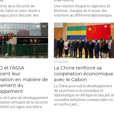
tres de la Sécurité de
Une réunion d’experts nigériens et
e du Sahel se sont réunis à
béninois, chargée de trouver des
ugou pour discuter des
solutions au différend diplomatique
s visant à renforcer la...
qui oppose les deux pays et de
rouvrir...
218
226
E
ECONOMIE
D et l’ASSA
La Chine renforce sa
cent leur
coopération économique
ration en matière de
avec le Gabon
cement du
La Chine poursuit le développement
oppement
de sa présence économique et
diplomatique en Afrique en lançant d
e africaine de développement
nouvelles initiatives commerciales et
ciation africaine de la sécurité
en renforçant...
(ASSA) ont signé une lettre
on visant à renforcer leur...