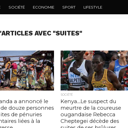
E
SOCIÉTÉ
ECONOMIE
SPORT
LIFESTYLE
'ARTICLES AVEC "SUITES"
113
590
SOCIÉTÉ
anda a annoncé le
Kenya…Le suspect du
 de douze personnes
meurtre de la coureuse
ites de pénuries
ougandaise Rebecca
taires liées à la
Cheptegei décède des
resse
suites de ses brûlures