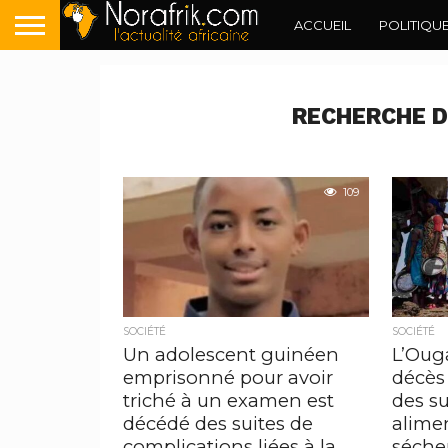
ACCUEIL
POLITIQU
RECHERCHE D
109
SOCIÉTÉ
SOCIÉTÉ
Un adolescent guinéen
L’Oug
emprisonné pour avoir
décès
triché à un examen est
des su
décédé des suites de
alimen
complications liées à la
séche