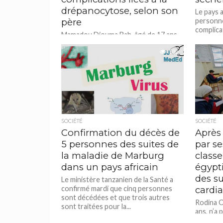
drépanocytose, selon son
Le pays 
père
personn
complica
Mamadou Djouma Bah, âgé de 17 ans,
alimentai
a été transféré à l’hôpital après une
Karamoja,
dégradation de son état de santé en
592
détention...
SOCIÉTÉ
SOCIÉTÉ
Confirmation du décès de
Après 
5 personnes des suites de
par s
la maladie de Marburg
classe
dans un pays africain
égypt
des su
Le ministère tanzanien de la Santé a
confirmé mardi que cinq personnes
cardi
sont décédées et que trois autres
Rodina O
sont traitées pour la...
ans, n’a
mois de 