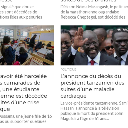
a signalé que douze
Dickson Ndima Marangash, le petit am
es sont décédées de
de la marathonienne ougandaise
tions liées aux pénuries
Rebecca Cheptegei, est décédé des
res dans la région aride de
suites de brûlures qu’il a subies
 au...
lorsqu’il...
560
860
POLITIQUE
avoir été harcelée
L’annonce du décès du
es camarades de
président tanzanien des
, une étudiante
suites d’une maladie
ienne est décédée
cardiaque
ites d’une crise
La vice-présidente tanzanienne, Sami
aque
Hassan, a annoncé à la télévision
publique la mort du président John
ussama, une jeune fille de 16
Magufuli à l’âge de 61 ans...
 pas pu supporter quelques
plus les campagnes agaçantes