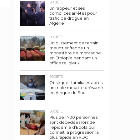
SOCIÉTÉ
Un rappeur et ses
complices arrêtés pour
trafic de drogue en
Algérie
SOCIÉTÉ
Un glissement de terrain
meurtrier frappe un
monastère de montagne
en Éthiopie pendant un
office religieux
SOCIÉTÉ
Obsèques familiales après
un triple meurtre présumé
en Afrique du Sud
SOCIÉTÉ
Plus de 1 700 personnes
sont décédées lors de
l’épidémie d’Ebola qui
connaît la progression la
plus rapide en RDC