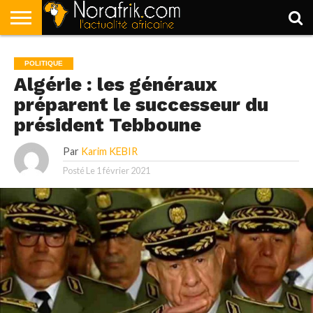
ACCUEIL
POLITIQUE
SOCIÉTÉ
ECONOMIE
SPORT
LIFESTYLE
POLITIQUE
Algérie : les généraux
préparent le successeur du
président Tebboune
Par
Karim KEBIR
Posté Le
1 février 2021