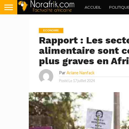
ACCUEIL
POLITIQU
ECONOMIE
Rapport : Les sect
alimentaire sont c
plus graves en Afr
Par
Ariane Nanfack
Posté Le
17 juillet 2024