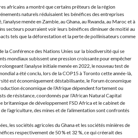
es africains a montré que certains prêteurs de la région
 événements naturels réduisaient les bénéfices des entreprises
êté, l’analyse menée en Zambie, au Ghana, au Rwanda, au Maroc et à
ns secteurs pourraient voir leurs bénéfices diminuer de moitié au
acts tels que la déforestation et la perte de pollinisateurs comme
e la Conférence des Nations Unies sur la biodiversité qui se
eants mondiaux subissent une pression croissante pour empêcher
rolongeant l’analyse initiale menée en 2022, le nouveau test de
mondial a été conclu, lors de la COP15 à Toronto cette année-là,
versité est économiquement déstabilisante, le Forum économique
 production économique de l’Afrique dépendent fortement ou
ts de résistance, coordonnés par l’African Natural Capital
ce britannique de développement FSD Africa et le cabinet de
e l’agriculture, des mines et de l’alimentation sont confrontés
nées, les sociétés agricoles du Ghana et les sociétés minières de
néfices respectivement de 50 % et 32 %, ce qui créerait des