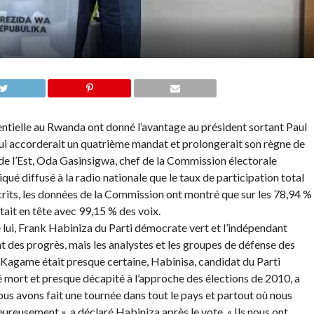
dentielle au Rwanda ont donné l’avantage au président sortant Paul
ui accorderait un quatrième mandat et prolongerait son règne de
e de l’Est, Oda Gasinsigwa, chef de la Commission électorale
qué diffusé à la radio nationale que le taux de participation total
scrits, les données de la Commission ont montré que sur les 78,94 %
it en tête avec 99,15 % des voix.
lui, Frank Habiniza du Parti démocrate vert et l’indépendant
t des progrès, mais les analystes et les groupes de défense des
e Kagame était presque certaine, Habinisa, candidat du Parti
vé mort et presque décapité à l’approche des élections de 2010, a
Nous avons fait une tournée dans tout le pays et partout où nous
eureusement », a déclaré Habiniza après le vote. « Ils nous ont