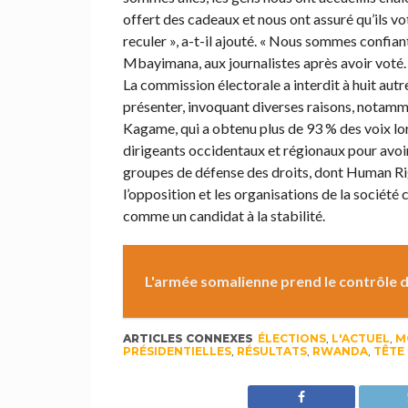
offert des cadeaux et nous ont assuré qu’ils vo
reculer », a-t-il ajouté. « Nous sommes confiant
Mbayimana, aux journalistes après avoir voté.
La commission électorale a interdit à huit autr
présenter, invoquant diverses raisons, notam
Kagame, qui a obtenu plus de 93 % des voix lors
dirigeants occidentaux et régionaux pour avoi
groupes de défense des droits, dont Human Righ
l’opposition et les organisations de la société 
comme un candidat à la stabilité.
L'armée somalienne prend le contrôle de
ARTICLES CONNEXES
ÉLECTIONS
,
L'ACTUEL
,
M
PRÉSIDENTIELLES
,
RÉSULTATS
,
RWANDA
,
TÊTE