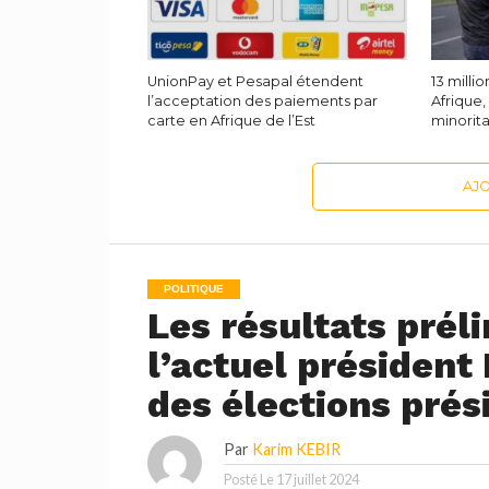
UnionPay et Pesapal étendent
13 milli
l’acceptation des paiements par
Afrique
carte en Afrique de l’Est
minorita
AJ
POLITIQUE
Les résultats prél
l’actuel président
des élections pré
Par
Karim KEBIR
Posté Le
17 juillet 2024