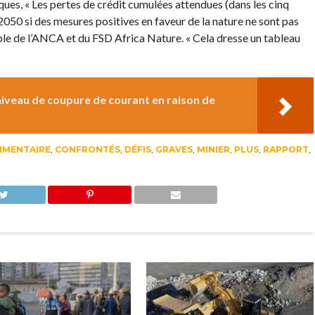
ues, « Les pertes de crédit cumulées attendues (dans les cinq
2050 si des mesures positives en faveur de la nature ne sont pas
le de l’ANCA et du FSD Africa Nature. « Cela dresse un tableau
 niveau de coupure de courant en raison de
IMENTAIRE
,
CONFRONTÉS
,
DÉFIS
,
GRAVES
,
MINIER
,
PLUS
,
RAPPORT
,