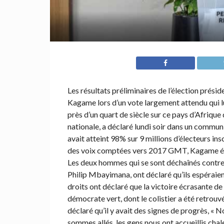
Les résultats préliminaires de l’élection prési
Kagame lors d’un vote largement attendu qui l
près d’un quart de siècle sur ce pays d’Afriqu
nationale, a déclaré lundi soir dans un communi
avait atteint 98% sur 9 millions d’électeurs in
des voix comptées vers 2017 GMT, Kagame éta
Les deux hommes qui se sont déchaînés contre 
Philip Mbayimana, ont déclaré qu’ils espéraien
droits ont déclaré que la victoire écrasante d
démocrate vert, dont le colistier a été retrou
déclaré qu’il y avait des signes de progrès, « 
sommes allés, les gens nous ont accueillis chal