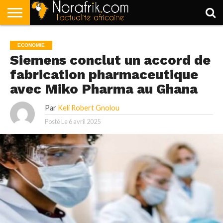
ACCUEIL
POLITIQUE
SOCIÉTÉ
ECONOMIE
SPORT
LIFESTYLE
ECONOMIE
Siemens conclut un accord de
fabrication pharmaceutique
avec Miko Pharma au Ghana
Par
Keli Robert Gnolou
Posté Le
6 avril 2025