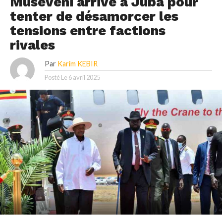
Museveni arrive à Juba pour
tenter de désamorcer les
tensions entre factions
rivales
Par
Karim KEBIR
Posté Le
6 avril 2025