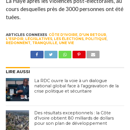
La Haye après les violences post-électorales, au
cours desquelles près de 3000 personnes ont été
tuées.
ARTICLES CONNEXES
CÔTE D'IVOIRE
,
D'UN RETOUR
,
L'ESPOIR
,
LÉGISLATIVES
,
LES ÉLECTIONS
,
POLITIQUE
,
REDONNENT
,
TRANQUILLE
,
UNE VIE
LIRE AUSSI
La RDC ouvre la voie à un dialogue
national global face à l’aggravation de la
crise politique et sécuritaire
Des résultats exceptionnels : la Côte
d’Ivoire obtient 80 milliards de dollars
pour son plan de développement