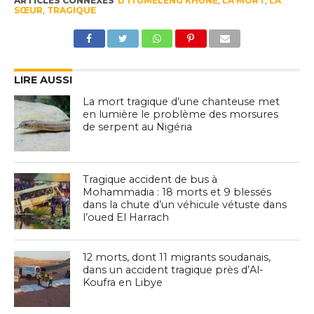
ARTICLES CONNEXES
D'ITUMELENG KHUNE
,
LA MORT
,
LA
SŒUR
,
TRAGIQUE
LIRE AUSSI
La mort tragique d’une chanteuse met
en lumière le problème des morsures
de serpent au Nigéria
Tragique accident de bus à
Mohammadia : 18 morts et 9 blessés
dans la chute d’un véhicule vétuste dans
l’oued El Harrach
12 morts, dont 11 migrants soudanais,
dans un accident tragique près d’Al-
Koufra en Libye