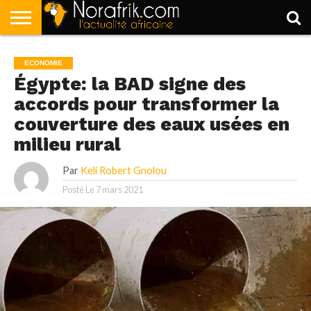
ACCUEIL
POLITIQUE
SOCIÉTÉ
ECONOMIE
SPORT
LIFESTYLE
ECONOMIE
Égypte: la BAD signe des
accords pour transformer la
couverture des eaux usées en
milieu rural
Par
Keli Robert Gnolou
Posté Le
7 mars 2021