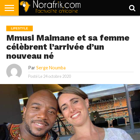
ACCUEIL
POLITIQUE
SOCIÉTÉ
ECONOMIE
SPORT
LIFESTYLE
LIFESTYLE
Mmusi Maimane et sa femme
célèbrent l’arrivée d’un
nouveau né
Par
Serge Noumba
Posté Le
24 octobre 2020