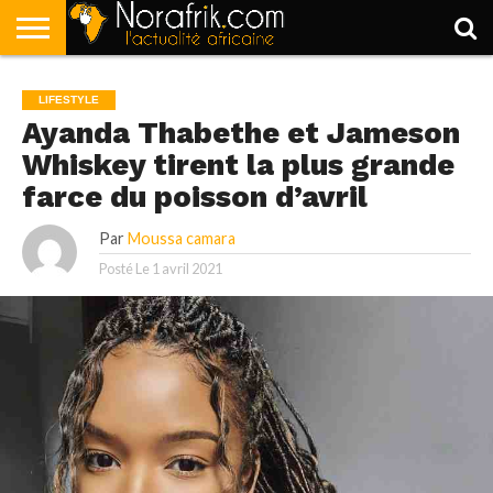
ACCUEIL
POLITIQUE
SOCIÉTÉ
ECONOMIE
SPORT
LIFESTYLE
LIFESTYLE
Ayanda Thabethe et Jameson
Whiskey tirent la plus grande
farce du poisson d’avril
Par
Moussa camara
Posté Le
1 avril 2021