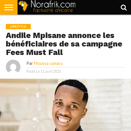
ACCUEIL
POLITIQUE
SOCIÉTÉ
ECONOMIE
SPORT
LIFESTYLE
LIFESTYLE
Andile Mpisane annonce les
bénéficiaires de sa campagne
Fees Must Fall
Par
Moussa camara
Posté Le
11 avril 2021