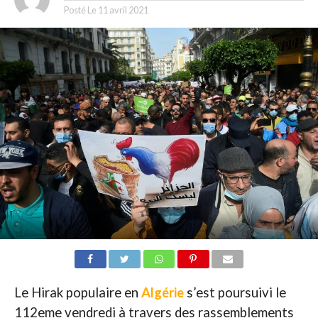
Posté Le
11 avril 2021
Le Hirak populaire en
Algérie
s’est poursuivi le
112eme vendredi à travers des rassemblements