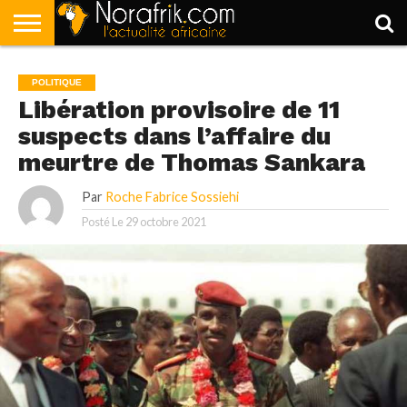
ACCUEIL
POLITIQUE
SOCIÉTÉ
ECONOMIE
SPORT
LIFESTYLE
POLITIQUE
Libération provisoire de 11
suspects dans l’affaire du
meurtre de Thomas Sankara
Par
Roche Fabrice Sossiehi
Posté Le
29 octobre 2021