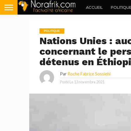
ACCUEIL
POLITIQU
POLITIQUE
Nations Unies : au
concernant le pers
détenus en Éthiop
Par
Roche Fabrice Sossiehi
Posté Le
13 novembre 2021