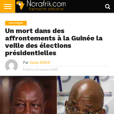
ACCUEIL
POLITIQUE
SOCIÉTÉ
ECONOMIE
SPORT
LIFESTYLE
POLITIQUE
Un mort dans des
affrontements à la Guinée la
veille des élections
présidentielles
Par
Karim KEBIR
Posté Le
22 octobre 2020