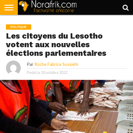
ACCUEIL
POLITIQUE
SOCIÉTÉ
ECONOMIE
SPORT
LIFESTYLE
POLITIQUE
Les citoyens du Lesotho
votent aux nouvelles
élections parlementaires
Par
Roche Fabrice Sossiehi
Posté Le
10 octobre 2022