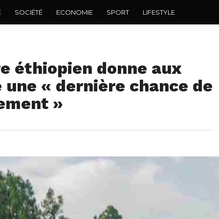
E
SOCIÉTÉ
ECONOMIE
SPORT
LIFESTYLE
re éthiopien donne aux
é une « dernière chance de
uement »