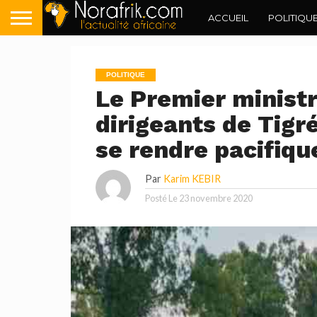
ACCUEIL
POLITIQU
POLITIQUE
Le Premier minist
dirigeants de Tigr
se rendre pacifiq
Par
Karim KEBIR
Posté Le
23 novembre 2020