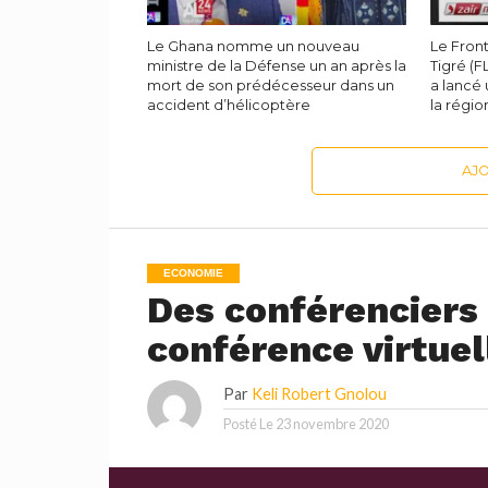
Le Ghana nomme un nouveau
Le Front
ministre de la Défense un an après la
Tigré (
mort de son prédécesseur dans un
a lancé 
accident d’hélicoptère
la régio
AJ
ECONOMIE
Des conférenciers 
conférence virtue
Par
Keli Robert Gnolou
Posté Le
23 novembre 2020