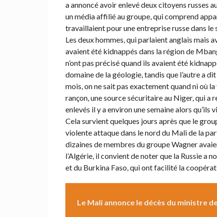
a annoncé avoir enlevé deux citoyens russes au 
un média affilié au groupe, qui comprend app
travaillaient pour une entreprise russe dans le
Les deux hommes, qui parlaient anglais mais ave
avaient été kidnappés dans la région de Mbanga,
n’ont pas précisé quand ils avaient été kidnappés, 
domaine de la géologie, tandis que l’autre a dit q
mois, on ne sait pas exactement quand ni où la
rançon, une source sécuritaire au Niger, qui a
enlevés il y a environ une semaine alors qu’ils v
Cela survient quelques jours après que le gro
violente attaque dans le nord du Mali de la pa
dizaines de membres du groupe Wagner avaient 
l’Algérie, il convient de noter que la Russie a n
et du Burkina Faso, qui ont facilité la coopérat
Le Mali annonce le décès du ministre d