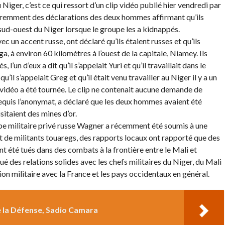
Niger, c’est ce qui ressort d’un clip vidéo publié hier vendredi par
aremment des déclarations des deux hommes affirmant qu’ils
 sud-ouest du Niger lorsque le groupe les a kidnappés.
c un accent russe, ont déclaré qu’ils étaient russes et qu’ils
 à environ 60 kilomètres à l’ouest de la capitale, Niamey. Ils
l’un d’eux a dit qu’il s’appelait Yuri et qu’il travaillait dans le
u’il s’appelait Greg et qu’il était venu travailler au Niger il y a un
 vidéo a été tournée. Le clip ne contenait aucune demande de
 requis l’anonymat, a déclaré que les deux hommes avaient été
isitaient des mines d’or.
upe militaire privé russe Wagner a récemment été soumis à une
rt de militants touaregs, des rapports locaux ont rapporté que des
été tués dans des combats à la frontière entre le Mali et
oué des relations solides avec les chefs militaires du Niger, du Mali
ion militaire avec la France et les pays occidentaux en général.
e la Défense, Sadio Camara