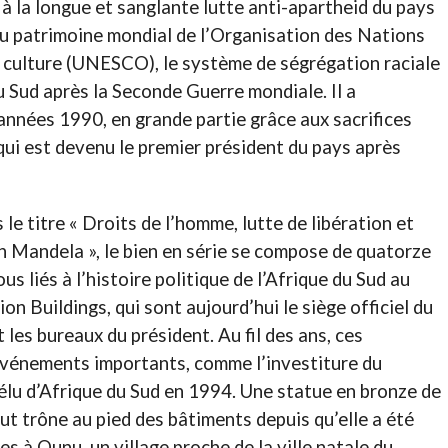
 à la longue et sanglante lutte anti-apartheid du pays
du patrimoine mondial de l’Organisation des Nations
la culture (UNESCO), le système de ségrégation raciale
u Sud après la Seconde Guerre mondiale. Il a
années 1990, en grande partie grâce aux sacrifices
ui est devenu le premier président du pays après
titre « Droits de l’homme, lutte de libération et
on Mandela », le bien en série se compose de quatorze
us liés à l’histoire politique de l’Afrique du Sud au
on Buildings, qui sont aujourd’hui le siège officiel du
les bureaux du président. Au fil des ans, ces
événements importants, comme l’investiture du
lu d’Afrique du Sud en 1994. Une statue en bronze de
 trône au pied des bâtiments depuis qu’elle a été
s à Qunu, un village proche de la ville natale du