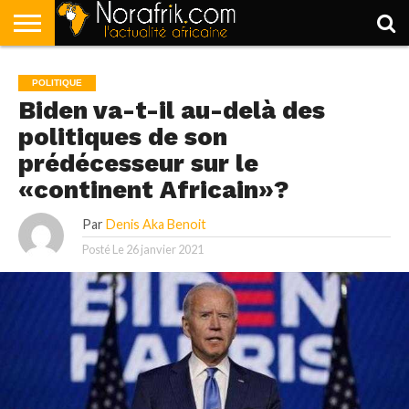
ACCUEIL
POLITIQUE
SOCIÉTÉ
ECONOMIE
SPORT
LIFESTYLE
POLITIQUE
Biden va-t-il au-delà des
politiques de son
prédécesseur sur le
«continent Africain»?
Par
Denis Aka Benoit
Posté Le
26 janvier 2021