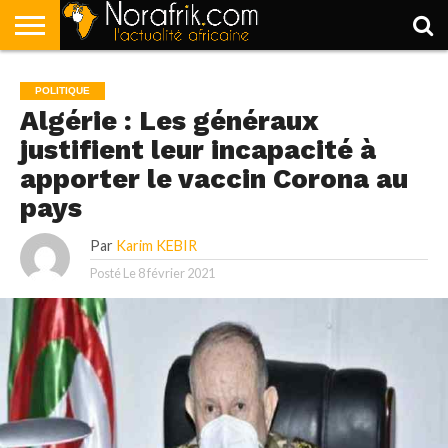
ACCUEIL
POLITIQUE
SOCIÉTÉ
ECONOMIE
SPORT
LIFESTYLE
POLITIQUE
Algérie : Les généraux
justifient leur incapacité à
apporter le vaccin Corona au
pays
Par
Karim KEBIR
Posté Le
8 février 2021