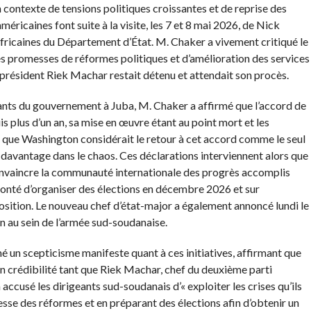
contexte de tensions politiques croissantes et de reprise des
éricaines font suite à la visite, les 7 et 8 mai 2026, de Nick
africaines du Département d’État. M. Chaker a vivement critiqué le
 promesses de réformes politiques et d’amélioration des services
e-président Riek Machar restait détenu et attendait son procès.
tants du gouvernement à Juba, M. Chaker a affirmé que l’accord de
s plus d’un an, sa mise en œuvre étant au point mort et les
né que Washington considérait le retour à cet accord comme le seul
avantage dans le chaos. Ces déclarations interviennent alors que
convaincre la communauté internationale des progrès accomplis
volonté d’organiser des élections en décembre 2026 et sur
position. Le nouveau chef d’état-major a également annoncé lundi le
on au sein de l’armée sud-soudanaise.
 un scepticisme manifeste quant à ces initiatives, affirmant que
en crédibilité tant que Riek Machar, chef du deuxième parti
a accusé les dirigeants sud-soudanais d’« exploiter les crises qu’ils
se des réformes et en préparant des élections afin d’obtenir un