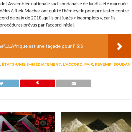
on de l’Assemblée nationale sud-soudanaise de lundi a été marquée
fidèles à Riek Machar ont quitté l’hémicycle pour protester contre
rd de paix de 2018, qu’ils ont jugés « incomplets », car ils
procédures prévus par l’accord initial.
"...L'Afrique est une façade pour l’ISIS
,
ÉTATS-UNIS
,
IMMÉDIATEMENT
,
L’ACCORD
,
PAIX
,
REVENIR
,
SOUDAN