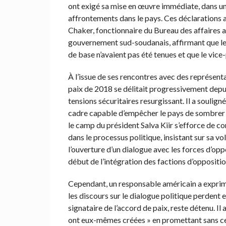
ont exigé sa mise en œuvre immédiate, dans un 
affrontements dans le pays. Ces déclarations am
Chaker, fonctionnaire du Bureau des affaires 
gouvernement sud-soudanais, affirmant que les
de base n’avaient pas été tenues et que le vic
À l’issue de ses rencontres avec des représen
paix de 2018 se délitait progressivement depui
tensions sécuritaires resurgissant. Il a soulig
cadre capable d’empêcher le pays de sombrer d
le camp du président Salva Kiir s’efforce de 
dans le processus politique, insistant sur sa 
l’ouverture d’un dialogue avec les forces d’op
début de l’intégration des factions d’oppositi
Cependant, un responsable américain a exprimé
les discours sur le dialogue politique perdent 
signataire de l’accord de paix, reste détenu. Il 
ont eux-mêmes créées » en promettant sans ces