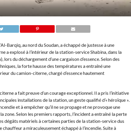
 d’Al-Barqiq, au nord du Soudan, a échappé de justesse à une
e a explosé à l’intérieur de la station-service Shabina, dans la
), lors du déchargement d’une cargaison d’essence. Selon des
chniques, la forte hausse des températures a entraîné une
térieur du camion-citerne, chargé d’essence hautement
erne a fait preuve d’un courage exceptionnel. Il a pris l’initiative
cipales installations de la station, un geste qualifié d’« héroïque ».
incendie et à empêcher qu’il ne se propage et ne provoque une
a zone. Selon les premiers rapports, l’incident a entraîné la perte
es dégâts matériels à certaines parties de la station-service dus
le chauffeur a miraculeusement échappé à l’incendie. Suite à