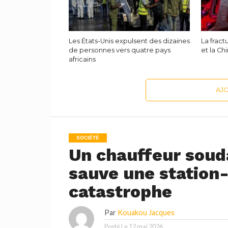
Les États-Unis expulsent des dizaines
La fract
de personnes vers quatre pays
et la Ch
africains
AJ
SOCIÉTÉ
Un chauffeur souda
sauve une station-
catastrophe
Par
Kouakou Jacques
Posté Le
12 mai 2026