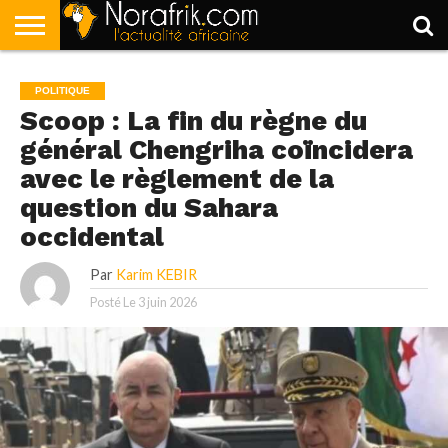
ACCUEIL
POLITIQUE
SOCIÉTÉ
ECONOMIE
SPORT
LIFESTYLE
POLITIQUE
Scoop : La fin du règne du
général Chengriha coïncidera
avec le règlement de la
question du Sahara
occidental
Par
Karim KEBIR
Posté Le
3 juin 2026