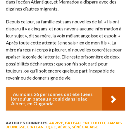
dans l’océan Atlantique, et Mamadou a disparu avec des
dizaines d’autres migrants.
Depuis ce jour, sa famille est sans nouvelles de lui. « Ils ont
disparu il y a cinq ans, et nous n’avons aucune information à
leur sujet », dit sa mère, la voix mêlant angoisse et espoir. «
Après toute cette attente, je ne sais rien de mon fils ». La
mère n’a reçu ni corps à pleurer, ni nouvelles concrètes pour
apaiser l’agonie de l’attente. Elle reste prisonnière de deux
possibilités déchirantes : que son fils soit parti pour
toujours, ou qu’il soit encore quelque part, incapable de
revenir ou de donner signe de vie.
Au moins 26 personnes ont été tuées
lorsqu'un bateau a coulé dans le lac
Albert, en Ouganda
ARTICLES CONNEXES
ARRIVE
,
BATEAU
,
ENGLOUTIT
,
JAMAIS
,
JEUNESSE
,
L'ATLANTIQUE
,
RÊVES
,
SÉNÉGALAISE