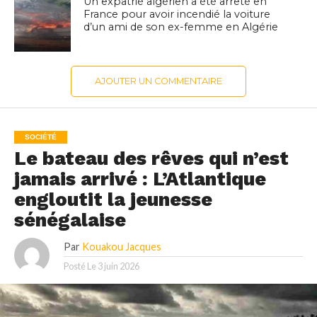
Un expatrié algérien a été arrêté en
France pour avoir incendié la voiture
d’un ami de son ex-femme en Algérie
AJOUTER UN COMMENTAIRE
SOCIÉTÉ
Le bateau des rêves qui n’est
jamais arrivé : L’Atlantique
engloutit la jeunesse
sénégalaise
Par
Kouakou Jacques
Posté Le
3 juin 2026