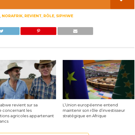
,
NORAFRIK
,
REVIENT
,
RÔLE
,
SIPHIWE
abwe revient sur sa
L’Union européenne entend
ue concernant les
maintenir son rôle d’investisseur
ations agricoles appartenant
stratégique en Afrique
lancs