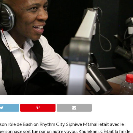
son rôle de Bash on Rhythm City. Siphiwe Mtshali était avec le
personnage soit tué par un autre voyou, Khulekani. C’était la fin de