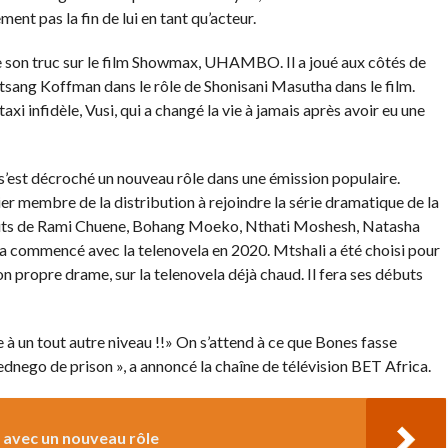
ent pas la fin de lui en tant qu’acteur.
e son truc sur le film Showmax, UHAMBO. Il a joué aux côtés de
sang Koffman dans le rôle de Shonisani Masutha dans le film.
 infidèle, Vusi, qui a changé la vie à jamais après avoir eu une
s’est décroché un nouveau rôle dans une émission populaire.
ier membre de la distribution à rejoindre la série dramatique de la
 goûts de Rami Chuene, Bohang Moeko, Nthati Moshesh, Natasha
commencé avec la telenovela en 2020. Mtshali a été choisi pour
n propre drame, sur la telenovela déjà chaud. Il fera ses débuts
e à un tout autre niveau !!» On s’attend à ce que Bones fasse
ednego de prison », a annoncé la chaîne de télévision BET Africa.
n avec un nouveau rôle