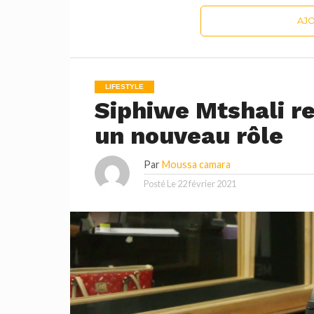
AJ
LIFESTYLE
Siphiwe Mtshali re
un nouveau rôle
Par
Moussa camara
Posté Le
22 février 2021