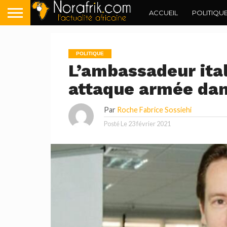
ACCUEIL
POLITIQU
POLITIQUE
L’ambassadeur ital
attaque armée dans
Par
Roche Fabrice Sossiehi
Posté Le
23 février 2021