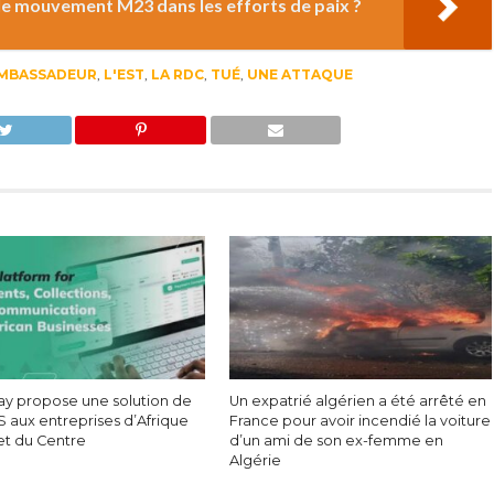
 le mouvement M23 dans les efforts de paix ?
AMBASSADEUR
,
L'EST
,
LA RDC
,
TUÉ
,
UNE ATTAQUE
y propose une solution de
Un expatrié algérien a été arrêté en
S aux entreprises d’Afrique
France pour avoir incendié la voiture
 et du Centre
d’un ami de son ex-femme en
Algérie