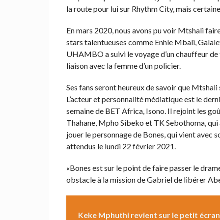
la route pour lui sur Rhythm City, mais certainem
En mars 2020, nous avons pu voir Mtshali fair
stars talentueuses comme Enhle Mbali, Galalet
UHAMBO a suivi le voyage d’un chauffeur de taxi
liaison avec la femme d’un policier.
Ses fans seront heureux de savoir que Mtshali 
L’acteur et personnalité médiatique est le dern
semaine de BET Africa, Isono. Il rejoint les
Thahane, Mpho Sibeko et TK Sebothoma, qui a 
jouer le personnage de Bones, qui vient avec so
attendus le lundi 22 février 2021.
«Bones est sur le point de faire passer le dram
obstacle à la mission de Gabriel de libérer Ab
Keke Mphuthi revient sur le petit écra