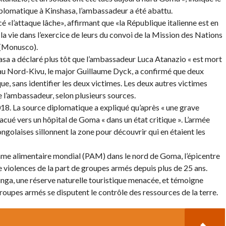
plomatique à Kinshasa, l’ambassadeur a été abattu.
é «l’attaque lâche», affirmant que «la République italienne est en
 la vie dans l’exercice de leurs du convoi de la Mission des Nations
 (Monusco).
sa a déclaré plus tôt que l’ambassadeur Luca Atanazio « est mort
e au Nord-Kivu, le major Guillaume Dyck, a confirmé que deux
ue, sans identifier les deux victimes. Les deux autres victimes
de l’ambassadeur, selon plusieurs sources.
18. La source diplomatique a expliqué qu’après « une grave
acué vers un hôpital de Goma « dans un état critique ». L’armée
golaises sillonnent la zone pour découvrir qui en étaient les
amme alimentaire mondial (PAM) dans le nord de Goma, l’épicentre
e violences de la part de groupes armés depuis plus de 25 ans.
nga, une réserve naturelle touristique menacée, et témoigne
oupes armés se disputent le contrôle des ressources de la terre.