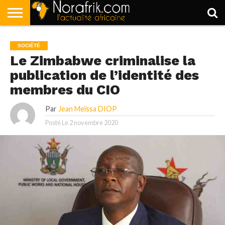
ACCUEIL
POLITIQUE
SOCIÉTÉ
ECONOMIE
SPORT
LIFESTYLE
SOCIÉTÉ
Le Zimbabwe criminalise la
publication de l’identité des
membres du CIO
Par
Jean Meïssa DIOP
Posté Le
2 novembre 2020