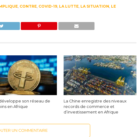
MPLIQUE
,
CONTRE
,
COVID-19
,
LA LUTTE
,
LA SITUATION
,
LE
développe son réseau de
La Chine enregistre des niveaux
ins en Afrique
records de commerce et
d’investissement en Afrique
OUTER UN COMMENTAIRE