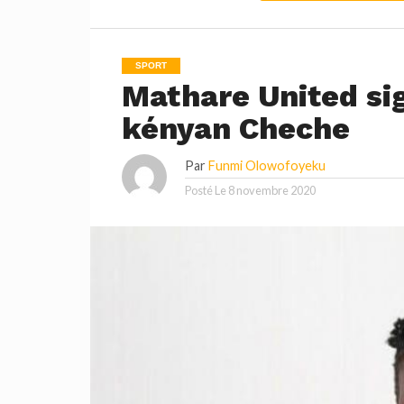
SPORT
Mathare United sig
kényan Cheche
Par
Funmi Olowofoyeku
Posté Le
8 novembre 2020