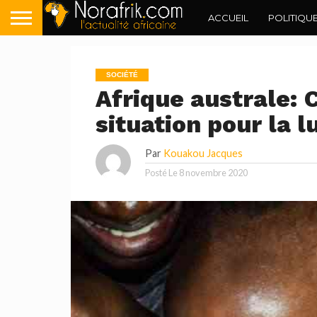
ACCUEIL
POLITIQU
SOCIÉTÉ
Afrique australe: 
situation pour la 
Par
Kouakou Jacques
Posté Le
8 novembre 2020