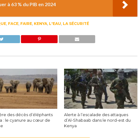
uer à 63 % du PIB en 2024
QUE
,
FACE
,
FAIRE
,
KENYA
,
L'EAU
,
LA SÉCURITÉ
ère des décès d’éléphants
Alerte à l’escalade des attaques
a : le cyanure au cœur de
d’Al-Shabaab dans le nord-est du
te
Kenya