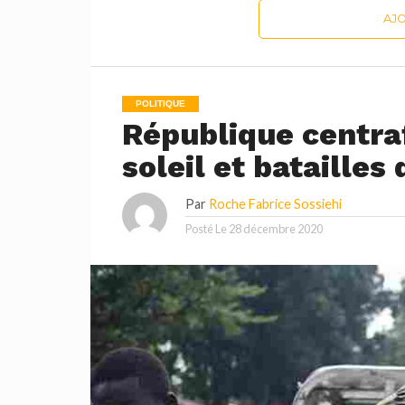
AJ
POLITIQUE
République centraf
soleil et batailles
Par
Roche Fabrice Sossiehi
Posté Le
28 décembre 2020