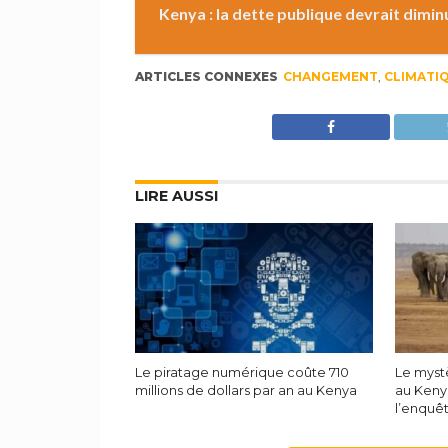
Kenya : la dette publique devrait dimin
ARTICLES CONNEXES
CHANGEMENT
,
CLIMATI
LIRE AUSSI
Le piratage numérique coûte 710
Le myst
millions de dollars par an au Kenya
au Keny
l’enquê