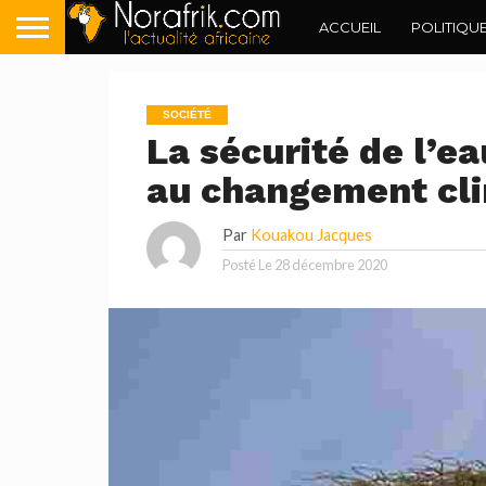
ACCUEIL
POLITIQU
SOCIÉTÉ
La sécurité de l’ea
au changement cl
Par
Kouakou Jacques
Posté Le
28 décembre 2020