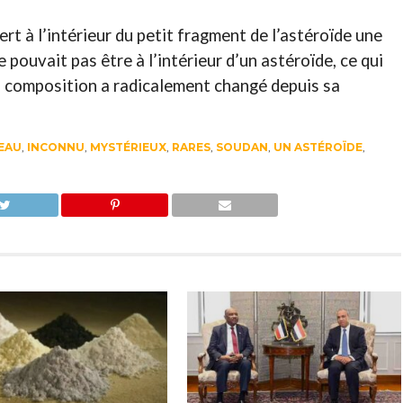
t à l’intérieur du petit fragment de l’astéroïde une
e pouvait pas être à l’intérieur d’un astéroïde, ce qui
a composition a radicalement changé depuis sa
EAU
,
INCONNU
,
MYSTÉRIEUX
,
RARES
,
SOUDAN
,
UN ASTÉROÏDE
,