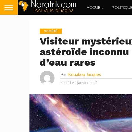
ACCUEIL
POLITIQU
SOCIÉTÉ
Visiteur mystérie
astéroïde inconnu 
d’eau rares
Par
Kouakou Jacques
Posté Le
4 janvier 2021