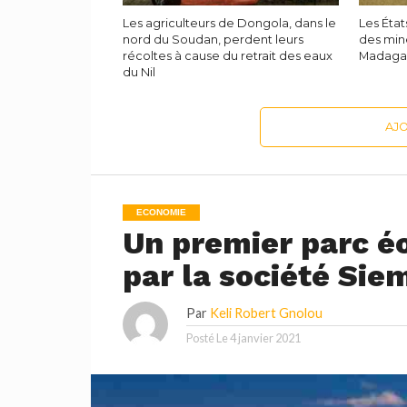
Les agriculteurs de Dongola, dans le
Les État
nord du Soudan, perdent leurs
des min
récoltes à cause du retrait des eaux
Madaga
du Nil
AJ
ECONOMIE
Un premier parc éo
par la société Si
Par
Keli Robert Gnolou
Posté Le
4 janvier 2021