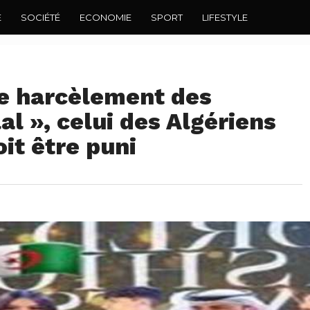
E
SOCIÉTÉ
ECONOMIE
SPORT
LIFESTYLE
le harcèlement des
al », celui des Algériens
it être puni