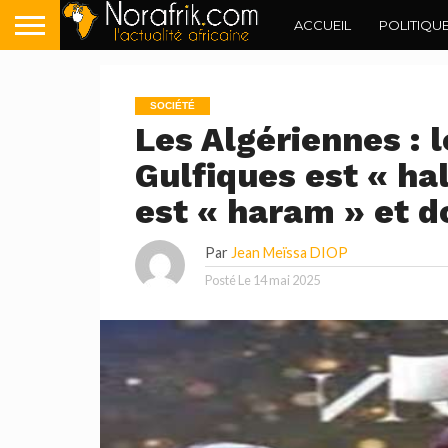
ACCUEIL
POLITIQU
SOCIÉTÉ
Les Algériennes : 
Gulfiques est « hal
est « haram » et do
Par
Jean Meïssa DIOP
Posté Le
14 mai 2025