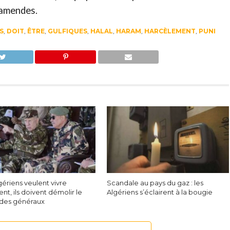
 amendes.
S
,
DOIT
,
ÊTRE
,
GULFIQUES
,
HALAL
,
HARAM
,
HARCÈLEMENT
,
PUNI
lgériens veulent vivre
Scandale au pays du gaz : les
t, ils doivent démolir le
Algériens s’éclairent à la bougie
des généraux