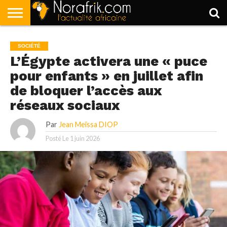
ACCUEIL
POLITIQUE
SOCIÉTÉ
ECONOMIE
SPORT
LIFESTYLE
SOCIÉTÉ
L’Égypte activera une « puce
pour enfants » en juillet afin
de bloquer l’accès aux
réseaux sociaux
Par
Jean Meïssa DIOP
Posté Le
1 juin 2026