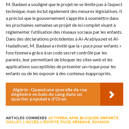
M. Badawi a souligné que le projet ne se limite pas à l’aspect
technique, mais inclut également des mesures législatives. Il
a précisé que le gouvernement s’apprête à soumettre dans
les prochaines semaines un projet de loi complet visant à
réglementer l’utilisation des réseaux sociaux par les enfants.
Dans des déclarations précédentes à Al-Arabiya.net et Al-
Hadath.net, M. Badawi a révélé que la « puce pour enfants »
fonctionnera grâce à un code secret contrôlé par les
parents, leur permettant de bloquer les sites web et les
applications susceptibles de présenter un risque pour les
enfants ou de les exposer à des contenus inappropriés.
Algérie : Quand une querelle de rue
dégénère en bain de sang dans un
quartier populaire d'Oran
ARTICLES CONNEXES
ACTIVERA
,
AFIN
,
BLOQUER
,
ENFANTS
,
JUILLET
,
L'ACCÈS
,
L'ÉGYPTE
,
PUCE
,
RÉSEAUX
,
SOCIAUX