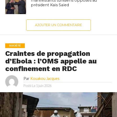
manifestants tunisiens opposés au
président Kaïs Saïed
AJOUTER UN COMMENTAIRE
SOCIÉTÉ
Craintes de propagation
d’Ebola : l’OMS appelle au
confinement en RDC
Par
Kouakou Jacques
Posté Le
1 juin 2026