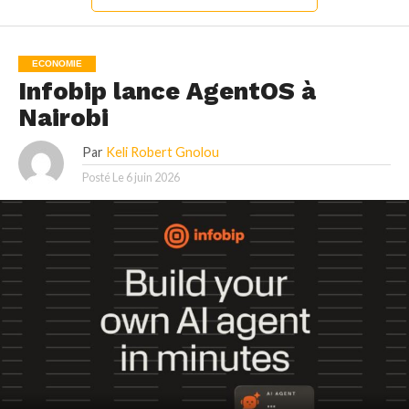
ECONOMIE
Infobip lance AgentOS à
Nairobi
Par
Keli Robert Gnolou
Posté Le
6 juin 2026