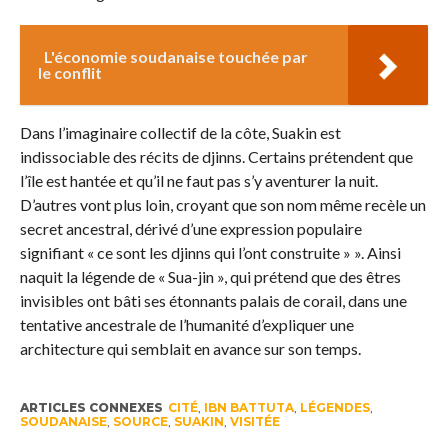
L'économie soudanaise touchée par
le conflit
Dans l’imaginaire collectif de la côte, Suakin est
indissociable des récits de djinns. Certains prétendent que
l’île est hantée et qu’il ne faut pas s’y aventurer la nuit.
D’autres vont plus loin, croyant que son nom même recèle un
secret ancestral, dérivé d’une expression populaire
signifiant « ce sont les djinns qui l’ont construite » ». Ainsi
naquit la légende de « Sua-jin », qui prétend que des êtres
invisibles ont bâti ses étonnants palais de corail, dans une
tentative ancestrale de l’humanité d’expliquer une
architecture qui semblait en avance sur son temps.
ARTICLES CONNEXES
CITÉ
,
IBN BATTUTA
,
LÉGENDES
,
SOUDANAISE
,
SOURCE
,
SUAKIN
,
VISITÉE