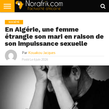
ACCUEIL
POLITIQUE
SOCIÉTÉ
ECONOMIE
SPORT
LIFESTYLE
SOCIÉTÉ
En Algérie, une femme
étrangle son mari en raison de
son impuissance sexuelle
Par
Kouakou Jacques
Posté Le
6 juin 2026