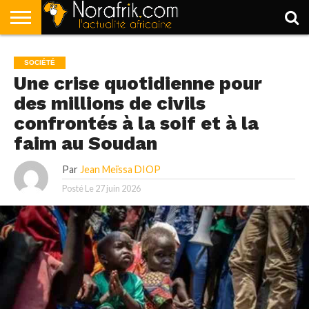
ACCUEIL
POLITIQUE
SOCIÉTÉ
ECONOMIE
SPORT
LIFESTYLE
SOCIÉTÉ
Une crise quotidienne pour
des millions de civils
confrontés à la soif et à la
faim au Soudan
Par
Jean Meïssa DIOP
Posté Le
27 juin 2026