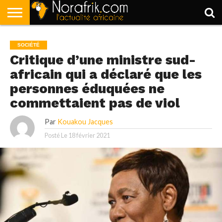
ACCUEIL
POLITIQUE
SOCIÉTÉ
ECONOMIE
SPORT
LIFESTYLE
SOCIÉTÉ
Critique d’une ministre sud-
africain qui a déclaré que les
personnes éduquées ne
commettaient pas de viol
Par
Kouakou Jacques
Posté Le
18 février 2021