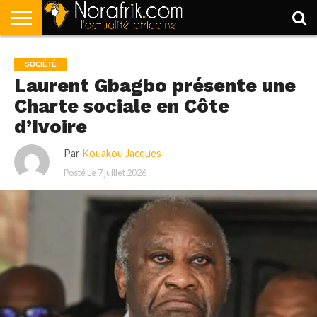
ACCUEIL
POLITIQUE
SOCIÉTÉ
ECONOMIE
SPORT
LIFESTYLE
SOCIÉTÉ
Laurent Gbagbo présente une
Charte sociale en Côte
d’Ivoire
Par
Kouakou Jacques
Posté Le
7 juillet 2026