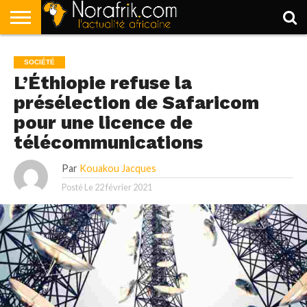
ACCUEIL
POLITIQUE
SOCIÉTÉ
ECONOMIE
SPORT
LIFESTYLE
SOCIÉTÉ
L’Éthiopie refuse la
présélection de Safaricom
pour une licence de
télécommunications
Par
Kouakou Jacques
Posté Le
22 février 2021