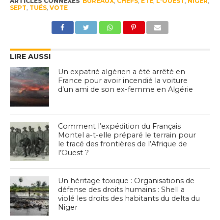
ARTICLES CONNEXES
BUREAUX
,
CHEFS
,
ÉTÉ
,
L'OUEST
,
NIGER
,
SEPT
,
TUÉS
,
VOTE
LIRE AUSSI
Un expatrié algérien a été arrêté en
France pour avoir incendié la voiture
d’un ami de son ex-femme en Algérie
Comment l’expédition du Français
Montel a-t-elle préparé le terrain pour
le tracé des frontières de l’Afrique de
l’Ouest ?
Un héritage toxique : Organisations de
défense des droits humains : Shell a
violé les droits des habitants du delta du
Niger