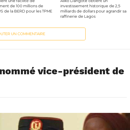
ent une facilité de
Aliko Dangote obtient un
ment de 100 millions de
investissement historique de 2,5
 US de la BERD pour les TPME
milliards de dollars pour agrandir sa
raffinerie de Lagos
OUTER UN COMMENTAIRE
 nommé vice-président de