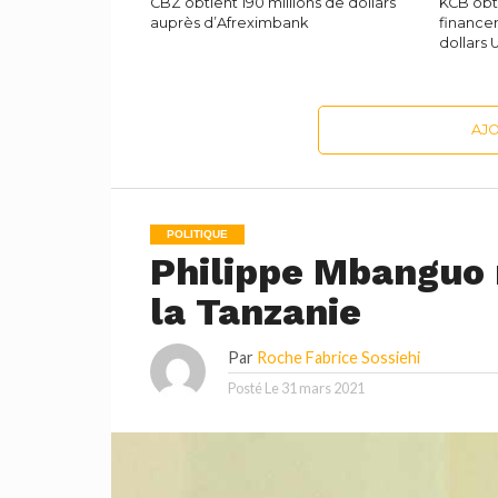
CBZ obtient 190 millions de dollars
KCB obti
auprès d’Afreximbank
finance
dollars
AJ
POLITIQUE
Philippe Mbanguo
la Tanzanie
Par
Roche Fabrice Sossiehi
Posté Le
31 mars 2021