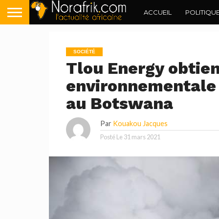
ACCUEIL
POLITIQU
SOCIÉTÉ
Tlou Energy obtien
environnementale 
au Botswana
Par
Kouakou Jacques
Posté Le
31 mars 2021