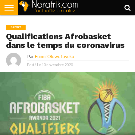
ACCUEIL
POLITIQUE
SOCIÉTÉ
ECONOMIE
SPORT
LIFESTYLE
SPORT
Qualifications Afrobasket
dans le temps du coronavirus
Par
Funmi Olowofoyeku
Posté Le
10 novembre 2020