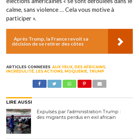
élections américaines « se sont déroulées dans le
calme, sans violence … Cela vous motive à
participer ».
Après Trump, la France revoit sa
décision de se retirer des côtes
ARTICLES CONNEXES
AUX YEUX
,
DES AFRICAINS
,
INCRÉDULITÉ
,
LES ACTIONS
,
MOQUERIE
,
TRUMP
LIRE AUSSI
Expulsés par l’administration Trump :
des migrants perdus en exil africain