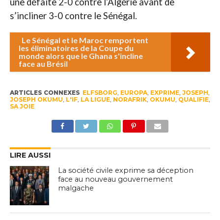
une défaite 2-0 contre l’Algérie avant de
s’incliner 3-0 contre le Sénégal.
Le Sénégal et le Maroc remportent
les éliminatoires de la Coupe du
monde alors que le Ghana s'incline
face au Brésil
ARTICLES CONNEXES
ELFSBORG
,
EUROPA
,
EXPRIME
,
JOSEPH
,
JOSEPH OKUMU
,
L'IF
,
LA LIGUE
,
NORAFRIK
,
OKUMU
,
QUALIFIE
,
SA JOIE
LIRE AUSSI
La société civile exprime sa déception
face au nouveau gouvernement
malgache