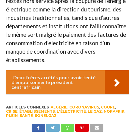
restés hors service après la coupure de l’énergie
électrique comme la direction du tourisme, des
industries traditionnelles, tandis que d’autres
départements et institutions ont failli connaître
le même sort malgré le paiement des factures de
consommation d’électricité en raison d’un
manque de coordination avec divers
établissements.
Deux frères arrêtés pour avoir tenté
d'empoisonner le président
centrafricain
ARTICLES CONNEXES
ALGÉRIE
,
CORONAVIRUS
,
COUPE
,
CRISE
,
ÉTABLISSEMENTS
,
L'ÉLECTRICITÉ
,
LE GAZ
,
NORAFRIK
,
PLEIN
,
SANTÉ
,
SONELGAZ