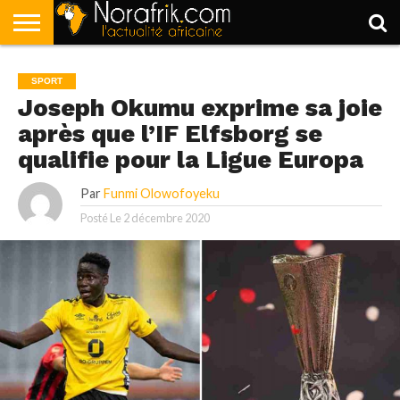
ACCUEIL
POLITIQUE
SOCIÉTÉ
ECONOMIE
SPORT
LIFESTYLE
SPORT
Joseph Okumu exprime sa joie
après que l’IF Elfsborg se
qualifie pour la Ligue Europa
Par
Funmi Olowofoyeku
Posté Le
2 décembre 2020