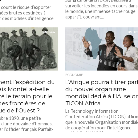
Sur la carte de la NASA destinée à
surveiller les incendies en cours dans
 court le risque d’exporter
le monde, une immense tache rouge
ées brutes destinées à
apparaît, couvrant...
r des modèles d’intelligence
lle développés à l’étranger,
ite racheter les...
144
119
ECONOMIE
nt l’expédition du
L’Afrique pourrait tirer par
is Montel a-t-elle
du nouvel organisme
é le terrain pour le
mondial dédié à l’IA, selo
des frontières de
TICON Africa
que de l’Ouest ?
La Technology Information
Confederation Africa (TICON) affir
obre 1890, une petite
que la nouvelle Organisation mondial
 d’une douzaine d’hommes,
de coopération pour l’intelligence
 l’officier français Parfait-
artificielle (WAICO) pourrait
ntel, quitte discrètement