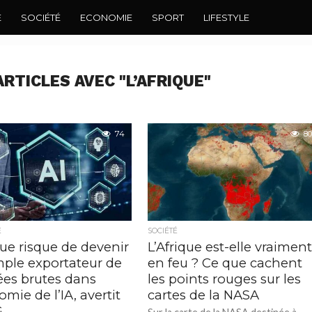
E
SOCIÉTÉ
ECONOMIE
SPORT
LIFESTYLE
RTICLES AVEC "L’AFRIQUE"
74
80
E
SOCIÉTÉ
que risque de devenir
L’Afrique est-elle vraimen
mple exportateur de
en feu ? Ce que cachent
es brutes dans
les points rouges sur les
omie de l’IA, avertit
cartes de la NASA
G