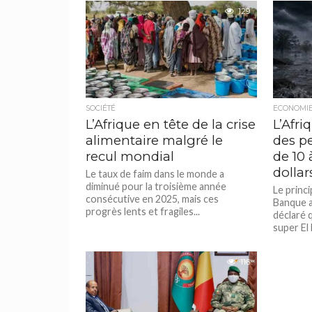
Saint-Lou
129
SOCIÉTÉ
ECONOMI
L’Afrique en tête de la crise
L’Afri
alimentaire malgré le
des p
recul mondial
de 10 
dollar
Le taux de faim dans le monde a
diminué pour la troisième année
Le princi
consécutive en 2025, mais ces
Banque a
progrès lents et fragiles...
déclaré 
super El 
116