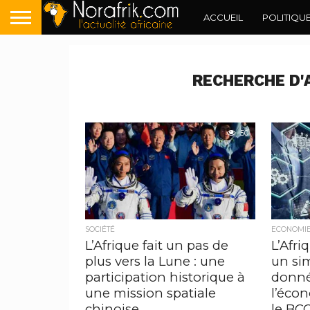
ACCUEIL
POLITIQU
RECHERCHE D'A
50
SOCIÉTÉ
ECONOMI
L’Afrique fait un pas de
L’Afri
plus vers la Lune : une
un si
participation historique à
donné
une mission spatiale
l’écon
chinoise
le BC