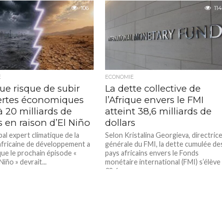
contribuer à renforcer...
is, au Sénégal. Plus...
106
114
E
ECONOMIE
que risque de subir
La dette collective de
ertes économiques
l’Afrique envers le FMI
à 20 milliards de
atteint 38,6 milliards de
s en raison d’El Niño
dollars
pal expert climatique de la
Selon Kristalina Georgieva, directric
fricaine de développement a
générale du FMI, la dette cumulée de
que le prochain épisode «
pays africains envers le Fonds
Niño » devrait...
monétaire international (FMI) s’élève
38,6...