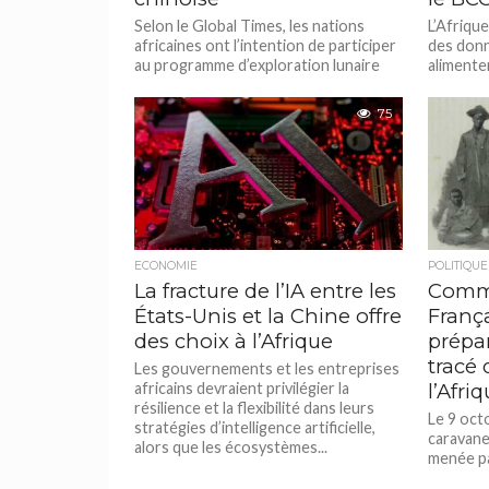
Selon le Global Times, les nations
L’Afrique
africaines ont l’intention de participer
des donn
au programme d’exploration lunaire
alimente
chinois. Carla Mitchell, responsable de
artificie
la mission...
pour ensu
75
ECONOMIE
POLITIQUE
La fracture de l’IA entre les
Comme
États-Unis et la Chine offre
França
des choix à l’Afrique
prépar
tracé 
Les gouvernements et les entreprises
africains devraient privilégier la
l’Afri
résilience et la flexibilité dans leurs
Le 9 oct
stratégies d’intelligence artificielle,
caravane
alors que les écosystèmes...
menée par
Louis Mo