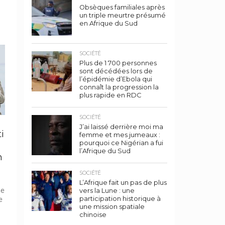
Obsèques familiales après
un triple meurtre présumé
en Afrique du Sud
SOCIÉTÉ
Plus de 1 700 personnes
sont décédées lors de
l’épidémie d’Ebola qui
connaît la progression la
plus rapide en RDC
SOCIÉTÉ
J’ai laissé derrière moi ma
ti
femme et mes jumeaux :
pourquoi ce Nigérian a fui
l’Afrique du Sud
n
SOCIÉTÉ
L’Afrique fait un pas de plus
me
vers la Lune : une
e
participation historique à
une mission spatiale
chinoise