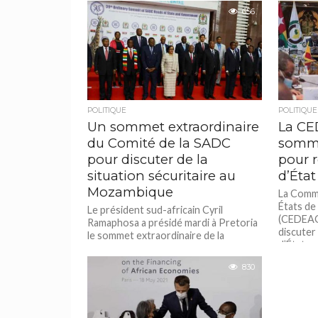
africains pour...
Bissau U
656
POLITIQUE
POLITIQUE
Un sommet extraordinaire
La CE
du Comité de la SADC
somme
pour discuter de la
pour 
situation sécuritaire au
d’Éta
Mozambique
La Comm
États de 
Le président sud-africain Cyril
(CEDEAO
Ramaphosa a présidé mardi à Pretoria
discuter
le sommet extraordinaire de la
d’État...
Commission tripartite de la
Communauté de développement...
830