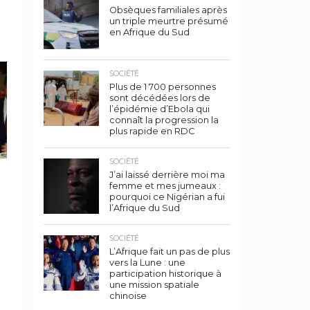
Obsèques familiales après
un triple meurtre présumé
en Afrique du Sud
SOCIÉTÉ
Plus de 1 700 personnes
sont décédées lors de
l’épidémie d’Ebola qui
connaît la progression la
plus rapide en RDC
SOCIÉTÉ
J’ai laissé derrière moi ma
femme et mes jumeaux :
pourquoi ce Nigérian a fui
l’Afrique du Sud
SOCIÉTÉ
L’Afrique fait un pas de plus
vers la Lune : une
participation historique à
une mission spatiale
chinoise