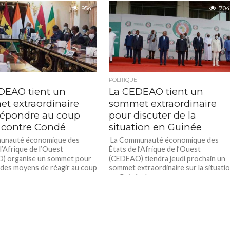
maru Sissoko Embalo,...
954
704
POLITIQUE
DEAO tient un
La CEDEAO tient un
t extraordinaire
sommet extraordinaire
répondre au coup
pour discuter de la
t contre Condé
situation en Guinée
unauté économique des
La Communauté économique des
l’Afrique de l’Ouest
États de l’Afrique de l’Ouest
) organise un sommet pour
(CEDEAO) tiendra jeudi prochain un
 des moyens de réagir au coup
sommet extraordinaire sur la situati
en Guinée, les...