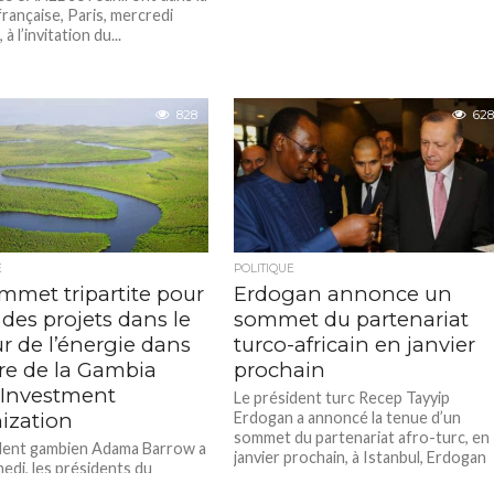
française, Paris, mercredi
à l’invitation du...
828
628
E
POLITIQUE
mmet tripartite pour
Erdogan annonce un
 des projets dans le
sommet du partenariat
r de l’énergie dans
turco-africain en janvier
dre de la Gambia
prochain
 Investment
Le président turc Recep Tayyip
ization
Erdogan a annoncé la tenue d’un
sommet du partenariat afro-turc, en
dent gambien Adama Barrow a
janvier prochain, à Istanbul, Erdogan
medi, les présidents du
a...
Macky Sall et de la Guinée