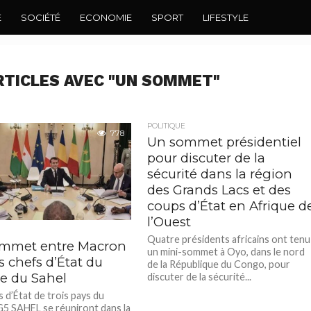
E
SOCIÉTÉ
ECONOMIE
SPORT
LIFESTYLE
RTICLES AVEC "UN SOMMET"
POLITIQUE
778
Un sommet présidentiel
pour discuter de la
sécurité dans la région
des Grands Lacs et des
coups d’État en Afrique d
l’Ouest
Quatre présidents africains ont tenu
mmet entre Macron
un mini-sommet à Oyo, dans le nord
is chefs d’État du
de la République du Congo, pour
e du Sahel
discuter de la sécurité...
 d’État de trois pays du
5 SAHEL se réuniront dans la