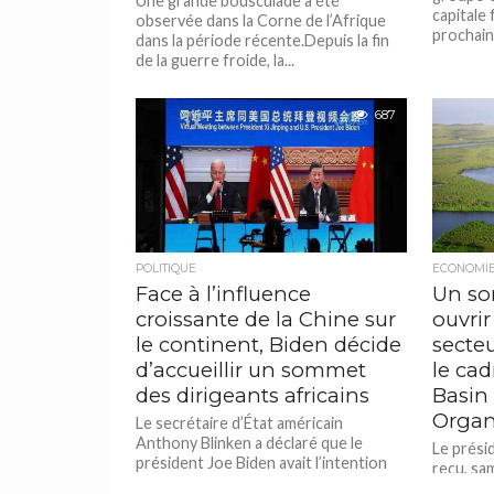
Une grande bousculade a été
capitale 
observée dans la Corne de l’Afrique
prochain, 
dans la période récente.Depuis la fin
de la guerre froide, la...
687
POLITIQUE
ECONOMI
Face à l’influence
Un so
croissante de la Chine sur
ouvrir
le continent, Biden décide
secteu
d’accueillir un sommet
le ca
des dirigeants africains
Basin
Organ
Le secrétaire d’État américain
Anthony Blinken a déclaré que le
Le prési
président Joe Biden avait l’intention
reçu, sa
d’accueillir un sommet des dirigeants
Sénégal 