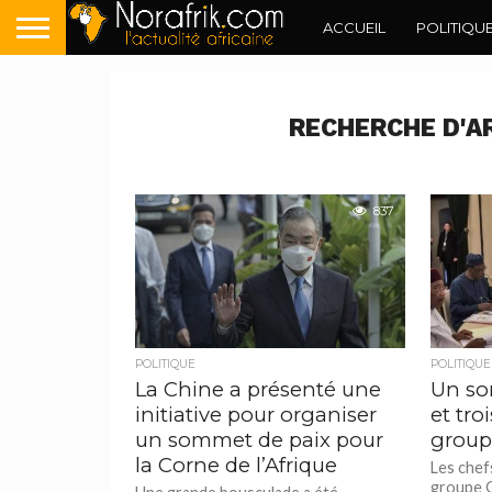
ACCUEIL
POLITIQU
RECHERCHE D'A
837
POLITIQUE
POLITIQUE
La Chine a présenté une
Un so
initiative pour organiser
et tro
un sommet de paix pour
group
la Corne de l’Afrique
Les chefs
groupe G