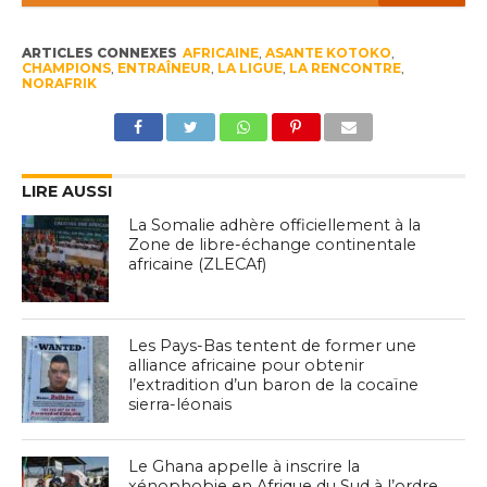
ARTICLES CONNEXES
AFRICAINE
,
ASANTE KOTOKO
,
CHAMPIONS
,
ENTRAÎNEUR
,
LA LIGUE
,
LA RENCONTRE
,
NORAFRIK
LIRE AUSSI
La Somalie adhère officiellement à la
Zone de libre-échange continentale
africaine (ZLECAf)
Les Pays-Bas tentent de former une
alliance africaine pour obtenir
l’extradition d’un baron de la cocaïne
sierra-léonais
Le Ghana appelle à inscrire la
xénophobie en Afrique du Sud à l’ordre