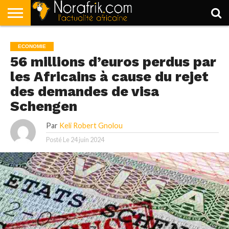
ACCUEIL
POLITIQUE
SOCIÉTÉ
ECONOMIE
SPORT
LIFESTYLE
ECONOMIE
56 millions d’euros perdus par
les Africains à cause du rejet
des demandes de visa
Schengen
Par
Keli Robert Gnolou
Posté Le
24 juin 2024