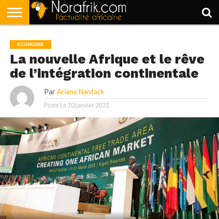
ACCUEIL
POLITIQUE
SOCIÉTÉ
ECONOMIE
SPORT
LIFESTYLE
ECONOMIE
La nouvelle Afrique et le rêve
de l’intégration continentale
Par
Ariane Nanfack
Posté Le
10 janvier 2021