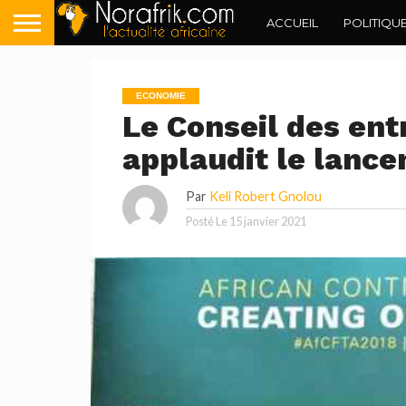
ACCUEIL
POLITIQU
ECONOMIE
Le Conseil des ent
applaudit le lance
Par
Keli Robert Gnolou
Posté Le
15 janvier 2021