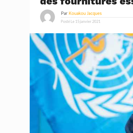
des fournitures es
Par
Kouakou Jacques
Posté Le
15 janvier 2021