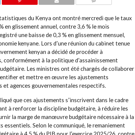
COMMENTAIRES
tatistiques du Kenya ont montré mercredi que le taux
1 % en glissement annuel, contre 3,6 % le mois
registré une baisse de 0,3 % en glissement mensuel,
économie kenyane. Lors d’une réunion du cabinet tenue
gouvernement kenyan a décidé de procéder à
, conformément à la politique d’assainissement
 budgétaire. Les ministres ont été chargés de collaborer
dentifier et mettre en œuvre les ajustements
es et agences gouvernementales respectifs.
iqué que ces ajustements s’inscrivent dans le cadre
nt à renforcer la discipline budgétaire, à réduire les
fournir la marge de manœuvre budgétaire nécessaire à la
ics essentiels. Selon le communiqué, le remaniement
udgétaire à 4,5 % du PIB pour l’exercice 2025/26, contre