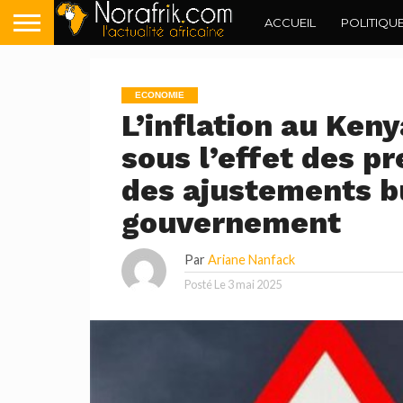
ACCUEIL
POLITIQU
ECONOMIE
L’inflation au Keny
sous l’effet des p
des ajustements b
gouvernement
Par
Ariane Nanfack
Posté Le
3 mai 2025