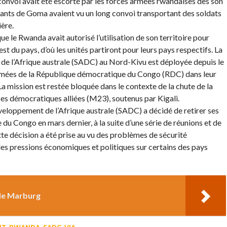
onvoi avait été escorté par les forces armées rwandaises dès son
itants de Goma avaient vu un long convoi transportant des soldats
ière.
e le Rwanda avait autorisé l’utilisation de son territoire pour
est du pays, d’où les unités partiront pour leurs pays respectifs. La
e l’Afrique australe (SADC) au Nord-Kivu est déployée depuis le
rmées de la République démocratique du Congo (RDC) dans leur
 La mission est restée bloquée dans le contexte de la chute de la
rces démocratiques alliées (M23), soutenus par Kigali.
eloppement de l’Afrique australe (SADC) a décidé de retirer ses
u Congo en mars dernier, à la suite d’une série de réunions et de
tte décision a été prise au vu des problèmes de sécurité
 des pressions économiques et politiques sur certains des pays
 de Marburg