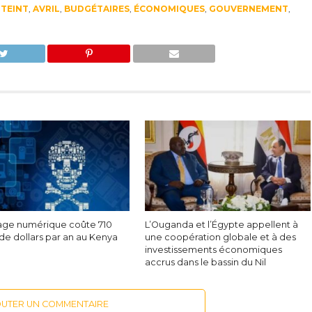
TEINT
,
AVRIL
,
BUDGÉTAIRES
,
ÉCONOMIQUES
,
GOUVERNEMENT
,
tage numérique coûte 710
L’Ouganda et l’Égypte appellent à
 de dollars par an au Kenya
une coopération globale et à des
investissements économiques
accrus dans le bassin du Nil
OUTER UN COMMENTAIRE