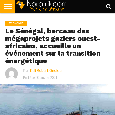
ACCUEIL
POLITIQUE
SOCIÉTÉ
ECONOMIE
SPORT
LIFESTYLE
ECONOMIE
Le Sénégal, berceau des
mégaprojets gaziers ouest-
africains, accueille un
événement sur la transition
énergétique
Par
Keli Robert Gnolou
Posté Le
20 janvier 2021