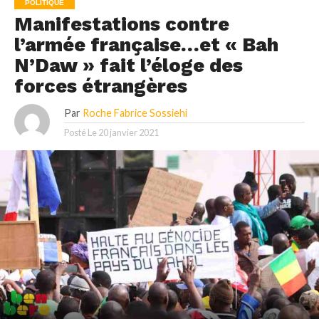
POLITIQUE
Manifestations contre
l’armée française…et « Bah
N’Daw » fait l’éloge des
forces étrangères
Par
Roche Fabrice Sossiehi
Posté Le
20 janvier 2021