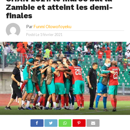
Zambie et atteint les demi-
finales
Par
Funmi Olowofoyeku
Posté Le
1 février 2021