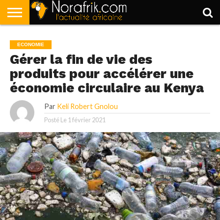
ACCUEIL
POLITIQUE
SOCIÉTÉ
ECONOMIE
SPORT
LIFESTYLE
ECONOMIE
Gérer la fin de vie des
produits pour accélérer une
économie circulaire au Kenya
Par
Keli Robert Gnolou
Posté Le
1 février 2021