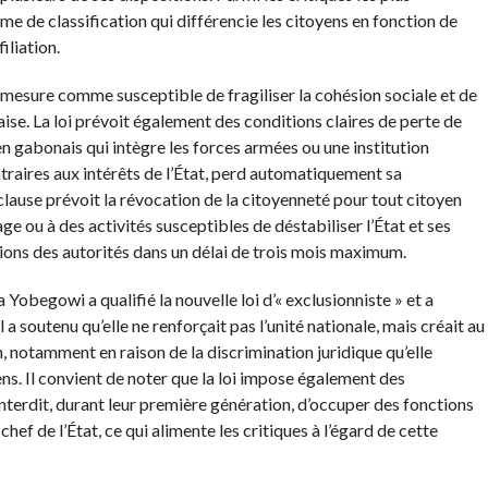
tème de classification qui différencie les citoyens en fonction de
iliation.
esure comme susceptible de fragiliser la cohésion sociale et de
aise. La loi prévoit également des conditions claires de perte de
yen gabonais qui intègre les forces armées ou une institution
ntraires aux intérêts de l’État, perd automatiquement sa
clause prévoit la révocation de la citoyenneté pour tout citoyen
e ou à des activités susceptibles de déstabiliser l’État et ses
ctions des autorités dans un délai de trois mois maximum.
Yobegowi a qualifié la nouvelle loi d’« exclusionniste » et a
l a soutenu qu’elle ne renforçait pas l’unité nationale, mais créait au
, notamment en raison de la discrimination juridique qu’elle
ns. Il convient de noter que la loi impose également des
 interdit, durant leur première génération, d’occuper des fonctions
 chef de l’État, ce qui alimente les critiques à l’égard de cette