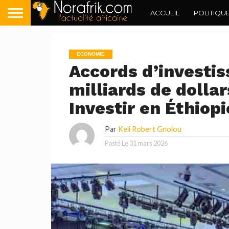
ACCUEIL
POLITIQU
ECONOMIE
Accords d’investis
milliards de dolla
Investir en Éthiop
Par
Keli Robert Gnolou
Posté Le
31 mars 2026