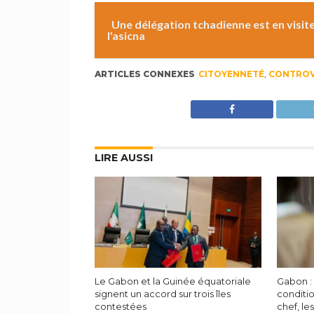
Une délégation tchadienne est en visite
l'asicna
ARTICLES CONNEXES
CITOYENNETÉ
,
CONTROV
LIRE AUSSI
Le Gabon et la Guinée équatoriale
Gabon :
signent un accord sur trois îles
conditi
contestées
chef, les