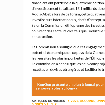
financiers ont participé à la quatrième édition
d’investissement totalisant 13,1 milliards de d
Addis-Abeba lors de ce forum, cette quatrième é
investisseurs internationaux, chefs d’entrepris
Selon la Commission éthiopienne des investisse
couvrent des secteurs clés tels que l’industrie m
construction.
La Commission a souligné que ces engagements 
potentiel économique de ce pays de la Corne de
les réussites les plus importantes de l’Éthiopi
La commission a conclu que les nouveaux proje
recettes en devises étrangères et faciliter le 
KenGen présente un plan triennal pour 
renouvelables au Kenya
ARTICLES CONNEXES
13
,
2026
,
ACCORDS
,
D'IN
SIGNÉS
,
VALEUR