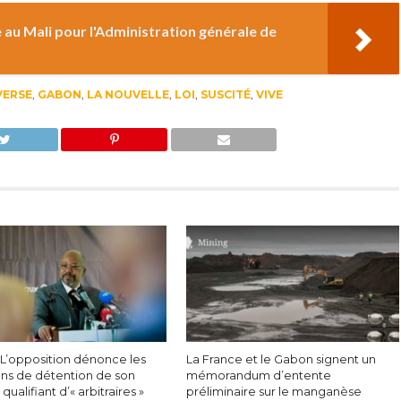
 au Mali pour l'Administration générale de
ERSE
,
GABON
,
LA NOUVELLE
,
LOI
,
SUSCITÉ
,
VIVE
 L’opposition dénonce les
La France et le Gabon signent un
ons de détention de son
mémorandum d’entente
 qualifiant d’« arbitraires »
préliminaire sur le manganèse