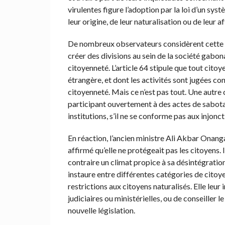
virulentes figure l’adoption par la loi d’un sys
leur origine, de leur naturalisation ou de leur aff
De nombreux observateurs considèrent cette m
créer des divisions au sein de la société gabon
citoyenneté. L’article 64 stipule que tout cito
étrangère, et dont les activités sont jugées co
citoyenneté. Mais ce n’est pas tout. Une autre 
participant ouvertement à des actes de sabotag
institutions, s’il ne se conforme pas aux injon
En réaction, l’ancien ministre Ali Akbar Onanga 
affirmé qu’elle ne protégeait pas les citoyens. I
contraire un climat propice à sa désintégration
instaure entre différentes catégories de citoye
restrictions aux citoyens naturalisés. Elle leur
judiciaires ou ministérielles, ou de conseiller le
nouvelle législation.