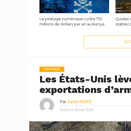
Le piratage numérique coûte 710
Quidax 
millions de dollars par an au Kenya
stableco
AJ
POLITIQUE
Les États-Unis lèv
exportations d’arm
Par
Karim KEBIR
Posté Le
18 mai 2026