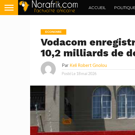
ACCUEIL
POLITIQU
ECONOMIE
Vodacom enregistre
10,2 milliards de d
Par
Keli Robert Gnolou
Posté Le
18 mai 2026