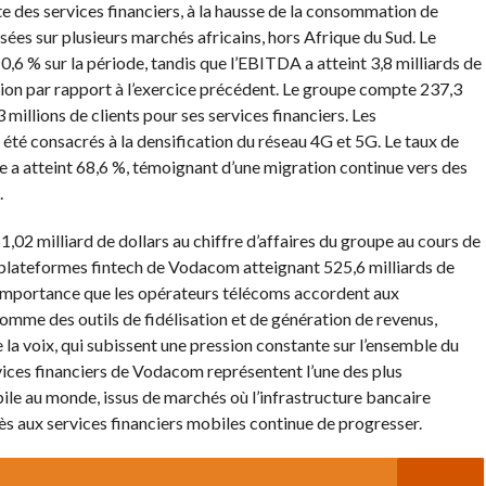
te des services financiers, à la hausse de la consommation de
ées sur plusieurs marchés africains, hors Afrique du Sud. Le
0,6 % sur la période, tandis que l’EBITDA a atteint 3,8 milliards de
tion par rapport à l’exercice précédent. Le groupe compte 237,3
 millions de clients pour ses services financiers. Les
 été consacrés à la densification du réseau 4G et 5G. Le taux de
 a atteint 68,6 %, témoignant d’une migration continue vers des
.
,02 milliard de dollars au chiffre d’affaires du groupe au cours de
s plateformes fintech de Vodacom atteignant 525,6 milliards de
l’importance que les opérateurs télécoms accordent aux
omme des outils de fidélisation et de génération de revenus,
 la voix, qui subissent une pression constante sur l’ensemble du
rvices financiers de Vodacom représentent l’une des plus
le au monde, issus de marchés où l’infrastructure bancaire
cès aux services financiers mobiles continue de progresser.