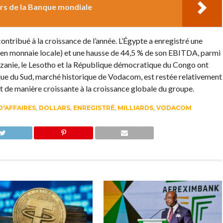
lars de la Banque mondiale
ntribué à la croissance de l’année. L’Égypte a enregistré une
 (en monnaie locale) et une hausse de 44,5 % de son EBITDA, parmi
nzanie, le Lesotho et la République démocratique du Congo ont
que du Sud, marché historique de Vodacom, est restée relativement
nt de manière croissante à la croissance globale du groupe.
D'AFFAIRES
,
DOLLARS
,
ENREGISTRÉ
,
MILLIARDS
,
VODACOM