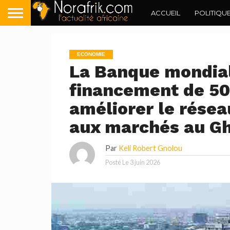
ACCUEIL
POLITIQU
ECONOMIE
La Banque mondia
financement de 500
améliorer le réseau
aux marchés au G
Par
Keli Robert Gnolou
Posté Le
3 juin 2026