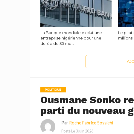
La Banque mondiale exclut une
Le pira
entreprise nigérienne pour une
millions
durée de 35 mois
AJ
POLITIQUE
Ousmane Sonko ret
parti du nouveau 
Par
Roche Fabrice Sossiehi
Posté Le
3 juin 2026