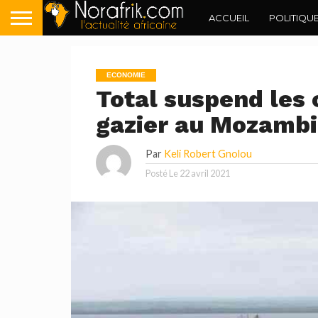
ACCUEIL
POLITIQU
ECONOMIE
Total suspend les c
gazier au Mozamb
Par
Keli Robert Gnolou
Posté Le
22 avril 2021