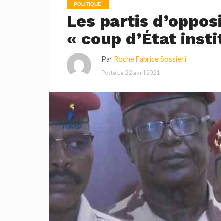
POLITIQUE
Les partis d’oppos
« coup d’État inst
Par
Roche Fabrice Sossiehi
Posté Le
22 avril 2021