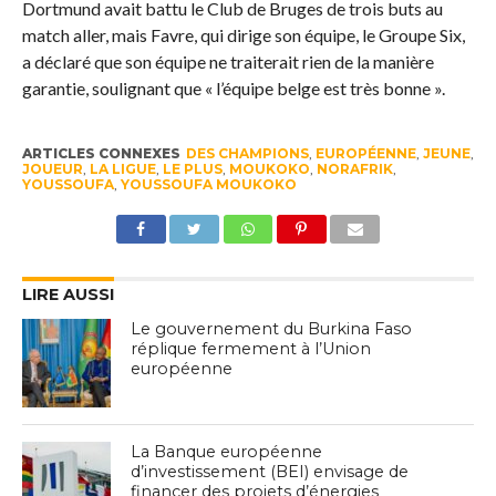
Dortmund avait battu le Club de Bruges de trois buts au
match aller, mais Favre, qui dirige son équipe, le Groupe Six,
a déclaré que son équipe ne traiterait rien de la manière
garantie, soulignant que « l’équipe belge est très bonne ».
ARTICLES CONNEXES
DES CHAMPIONS
,
EUROPÉENNE
,
JEUNE
,
JOUEUR
,
LA LIGUE
,
LE PLUS
,
MOUKOKO
,
NORAFRIK
,
YOUSSOUFA
,
YOUSSOUFA MOUKOKO
LIRE AUSSI
Le gouvernement du Burkina Faso
réplique fermement à l’Union
européenne
La Banque européenne
d’investissement (BEI) envisage de
financer des projets d’énergies