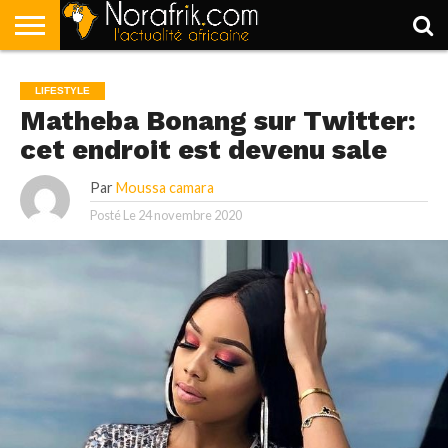
ACCUEIL
POLITIQUE
SOCIÉTÉ
ECONOMIE
SPORT
LIFESTYLE
LIFESTYLE
Matheba Bonang sur Twitter:
cet endroit est devenu sale
Par
Moussa camara
Posté Le
24 novembre 2020